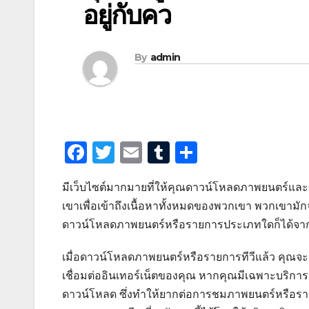
อยู่กับคว
By
admin
F
T
E
T
S
a
wi
m
u
h
มีเว็บไซต์มากมายที่ให้คุณดาวน์โหลดภาพยนตร์และร
c
tt
ail
m
ar
เขาเพื่อเข้าถึงเนื้อหาทั้งหมดของพวกเขา พวกเข
e
er
bl
e
ดาวน์โหลดภาพยนตร์หรือรายการประเภทใดก็ได้จ
b
r
o
เมื่อดาวน์โหลดภาพยนตร์หรือรายการทีวีแล้ว คุณจะด
เชื่อมต่ออินเทอร์เน็ตของคุณ หากคุณมีเฉพาะบริกา
o
ดาวน์โหลด ซึ่งทำให้ยากต่อการชมภาพยนตร์หรือร
k