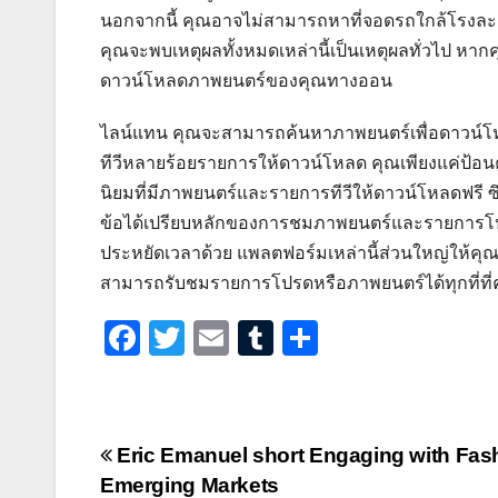
นอกจากนี้ คุณอาจไม่สามารถหาที่จอดรถใกล้โรงละค
คุณจะพบเหตุผลทั้งหมดเหล่านี้เป็นเหตุผลทั่วไป ห
ดาวน์โหลดภาพยนตร์ของคุณทางออน
ไลน์แทน คุณจะสามารถค้นหาภาพยนตร์เพื่อดาวน์โหล
ทีวีหลายร้อยรายการให้ดาวน์โหลด คุณเพียงแค่ป้อน
นิยมที่มีภาพยนตร์และรายการทีวีให้ดาวน์โหลดฟรี ซึ
ข้อได้เปรียบหลักของการชมภาพยนตร์และรายการโป
ประหยัดเวลาด้วย แพลตฟอร์มเหล่านี้ส่วนใหญ่ให้ค
สามารถรับชมรายการโปรดหรือภาพยนตร์ได้ทุกที่ที่
F
T
E
T
S
a
wi
m
u
h
c
tt
ail
m
ar
e
er
bl
e
Post
Eric Emanuel short Engaging with Fas
b
r
Emerging Markets